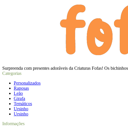
Surpreenda com presentes adoráveis da Criaturas Fofas! Os bichinhos 
Categorias
Personalizados
Raposas
Leão
Girafa
Temáticos
Ursinho
Ursinho
Informações